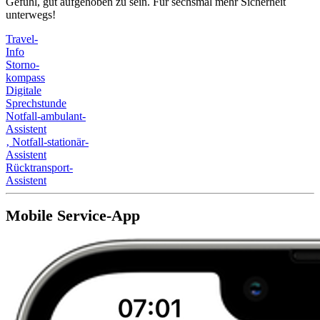
Gefühl, gut aufgehoben zu sein. Für sechsmal mehr Sicherheit
unterwegs!
Travel-
Info
Storno-
kompass
Digitale
Sprechstunde
Notfall-ambulant-
Assistent
‚
Notfall-stationär-
Assistent
Rücktransport-
Assistent
Mobile Service-App