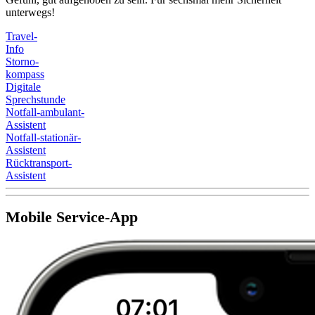
unterwegs!
Travel-
Info
Storno-
kompass
Digitale
Sprechstunde
Notfall-ambulant-
Assistent
Notfall-stationär-
Assistent
Rücktransport-
Assistent
Mobile Service-App