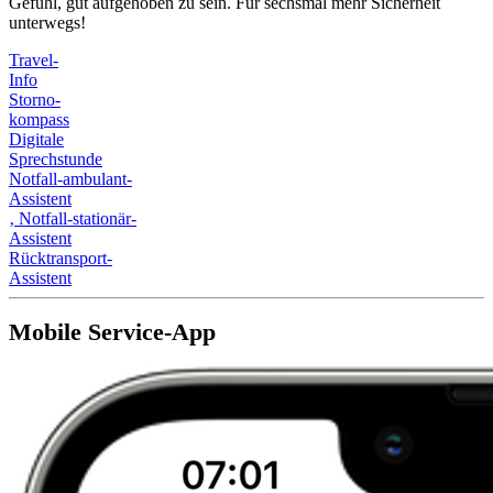
Gefühl, gut aufgehoben zu sein. Für sechsmal mehr Sicherheit
unterwegs!
Travel-
Info
Storno-
kompass
Digitale
Sprechstunde
Notfall-ambulant-
Assistent
‚
Notfall-stationär-
Assistent
Rücktransport-
Assistent
Mobile Service-App