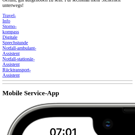
unterwegs!
Travel-
Info
Storno-
kompass
Digitale
Sprechstunde
Notfall-ambulant-
Assistent
Notfall-stationär-
Assistent
Rücktransport-
Assistent
Mobile Service-App