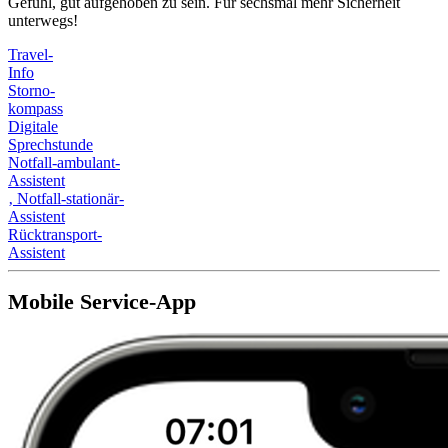
Gefühl, gut aufgehoben zu sein. Für sechsmal mehr Sicherheit
unterwegs!
Travel-
Info
Storno-
kompass
Digitale
Sprechstunde
Notfall-ambulant-
Assistent
‚
Notfall-stationär-
Assistent
Rücktransport-
Assistent
Mobile Service-App