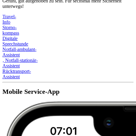
Gefühl, gut aufgehoben zu sein. Für sechsmal mehr Sicherheit
unterwegs!
Travel-
Info
Storno-
kompass
Digitale
Sprechstunde
Notfall-ambulant-
Assistent
‚
Notfall-stationär-
Assistent
Rücktransport-
Assistent
Mobile Service-App