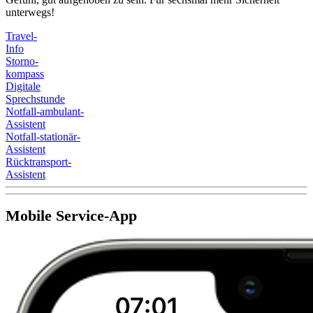
unterwegs!
Travel-
Info
Storno-
kompass
Digitale
Sprechstunde
Notfall-ambulant-
Assistent
Notfall-stationär-
Assistent
Rücktransport-
Assistent
Mobile Service-App