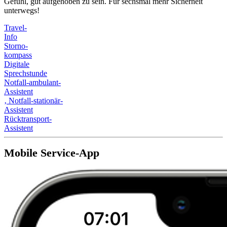
Gefühl, gut aufgehoben zu sein. Für sechsmal mehr Sicherheit
unterwegs!
Travel-
Info
Storno-
kompass
Digitale
Sprechstunde
Notfall-ambulant-
Assistent
‚
Notfall-stationär-
Assistent
Rücktransport-
Assistent
Mobile Service-App