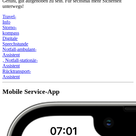
Gefühl, gut aufgehoben zu sein. Für sechsmal mehr Sicherheit
unterwegs!
Travel-
Info
Storno-
kompass
Digitale
Sprechstunde
Notfall-ambulant-
Assistent
‚
Notfall-stationär-
Assistent
Rücktransport-
Assistent
Mobile Service-App