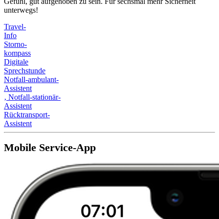
Gefühl, gut aufgehoben zu sein. Für sechsmal mehr Sicherheit
unterwegs!
Travel-
Info
Storno-
kompass
Digitale
Sprechstunde
Notfall-ambulant-
Assistent
‚
Notfall-stationär-
Assistent
Rücktransport-
Assistent
Mobile Service-App