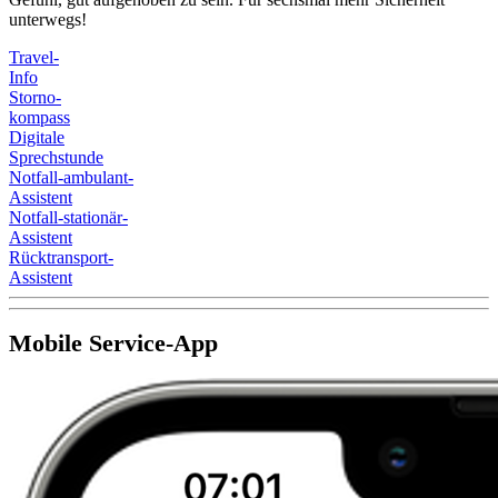
unterwegs!
Travel-
Info
Storno-
kompass
Digitale
Sprechstunde
Notfall-ambulant-
Assistent
Notfall-stationär-
Assistent
Rücktransport-
Assistent
Mobile Service-App