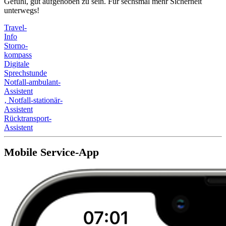
Gefühl, gut aufgehoben zu sein. Für sechsmal mehr Sicherheit
unterwegs!
Travel-
Info
Storno-
kompass
Digitale
Sprechstunde
Notfall-ambulant-
Assistent
‚
Notfall-stationär-
Assistent
Rücktransport-
Assistent
Mobile Service-App