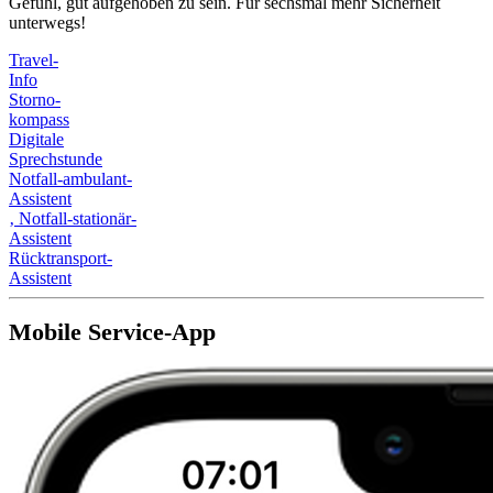
Gefühl, gut aufgehoben zu sein. Für sechsmal mehr Sicherheit
unterwegs!
Travel-
Info
Storno-
kompass
Digitale
Sprechstunde
Notfall-ambulant-
Assistent
‚
Notfall-stationär-
Assistent
Rücktransport-
Assistent
Mobile Service-App