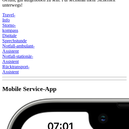
unterwegs!
Travel-
Info
Storno-
kompass
Digitale
Sprechstunde
Notfall-ambulant-
Assistent
Notfall-stationär-
Assistent
Rücktransport-
Assistent
Mobile Service-App