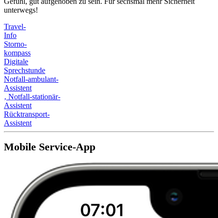
Gefühl, gut aufgehoben zu sein. Für sechsmal mehr Sicherheit
unterwegs!
Travel-
Info
Storno-
kompass
Digitale
Sprechstunde
Notfall-ambulant-
Assistent
‚
Notfall-stationär-
Assistent
Rücktransport-
Assistent
Mobile Service-App