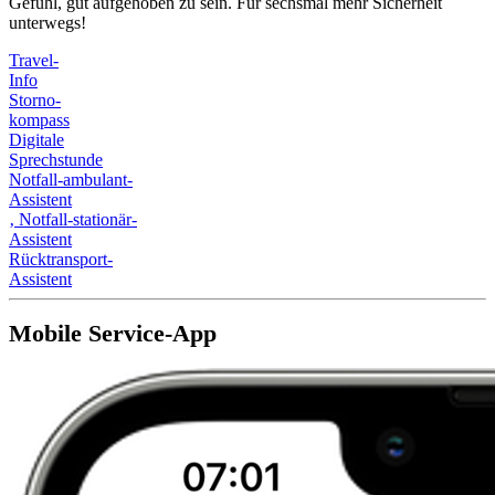
Gefühl, gut aufgehoben zu sein. Für sechsmal mehr Sicherheit
unterwegs!
Travel-
Info
Storno-
kompass
Digitale
Sprechstunde
Notfall-ambulant-
Assistent
‚
Notfall-stationär-
Assistent
Rücktransport-
Assistent
Mobile Service-App