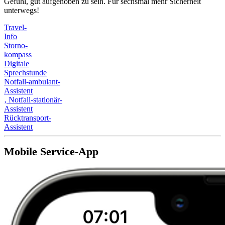
Gefühl, gut aufgehoben zu sein. Für sechsmal mehr Sicherheit
unterwegs!
Travel-
Info
Storno-
kompass
Digitale
Sprechstunde
Notfall-ambulant-
Assistent
‚
Notfall-stationär-
Assistent
Rücktransport-
Assistent
Mobile Service-App