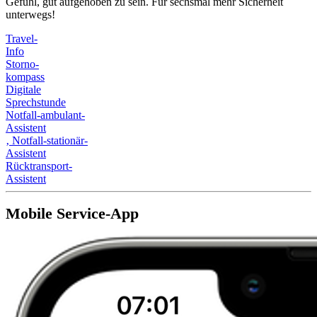
Gefühl, gut aufgehoben zu sein. Für sechsmal mehr Sicherheit
unterwegs!
Travel-
Info
Storno-
kompass
Digitale
Sprechstunde
Notfall-ambulant-
Assistent
‚
Notfall-stationär-
Assistent
Rücktransport-
Assistent
Mobile Service-App