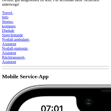
unterwegs!
Travel-
Info
Storno-
kompass
Digitale
Sprechstunde
Notfall-ambulant-
Assistent
Notfall-stationär-
Assistent
Rücktransport-
Assistent
Mobile Service-App