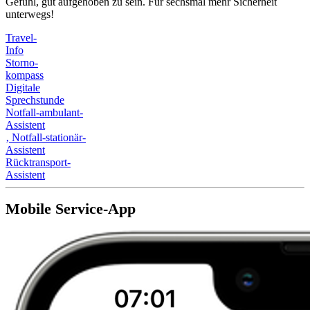
Gefühl, gut aufgehoben zu sein. Für sechsmal mehr Sicherheit
unterwegs!
Travel-
Info
Storno-
kompass
Digitale
Sprechstunde
Notfall-ambulant-
Assistent
‚
Notfall-stationär-
Assistent
Rücktransport-
Assistent
Mobile Service-App