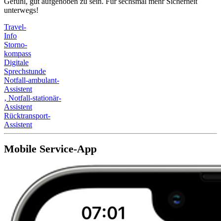
Gefühl, gut aufgehoben zu sein. Für sechsmal mehr Sicherheit
unterwegs!
Travel-
Info
Storno-
kompass
Digitale
Sprechstunde
Notfall-ambulant-
Assistent
‚
Notfall-stationär-
Assistent
Rücktransport-
Assistent
Mobile Service-App