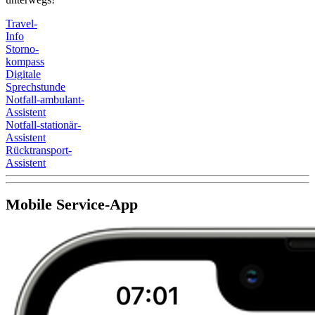
Travel-
Info
Storno-
kompass
Digitale
Sprechstunde
Notfall-ambulant-
Assistent
Notfall-stationär-
Assistent
Rücktransport-
Assistent
Mobile Service-App