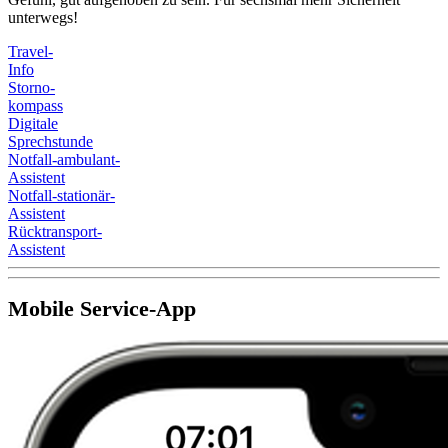
unterwegs!
Travel-
Info
Storno-
kompass
Digitale
Sprechstunde
Notfall-ambulant-
Assistent
Notfall-stationär-
Assistent
Rücktransport-
Assistent
Mobile Service-App