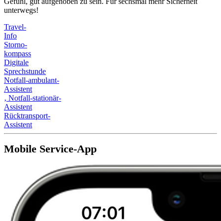
Gefühl, gut aufgehoben zu sein. Für sechsmal mehr Sicherheit
unterwegs!
Travel-
Info
Storno-
kompass
Digitale
Sprechstunde
Notfall-ambulant-
Assistent
‚
Notfall-stationär-
Assistent
Rücktransport-
Assistent
Mobile Service-App