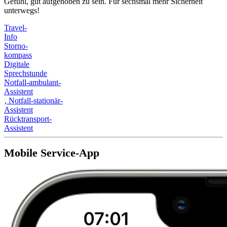
Gefühl, gut aufgehoben zu sein. Für sechsmal mehr Sicherheit
unterwegs!
Travel-
Info
Storno-
kompass
Digitale
Sprechstunde
Notfall-ambulant-
Assistent
‚
Notfall-stationär-
Assistent
Rücktransport-
Assistent
Mobile Service-App