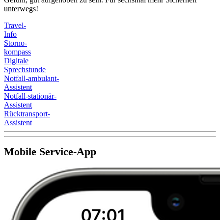
unterwegs!
Travel-
Info
Storno-
kompass
Digitale
Sprechstunde
Notfall-ambulant-
Assistent
Notfall-stationär-
Assistent
Rücktransport-
Assistent
Mobile Service-App